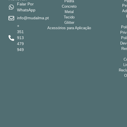
A
Pedra
Falar Por
Pe
Concreto
WhatsApp
Ad
Metal
Tecido
info@mudalma.pt
Glitter
+
Pol
Acessórios para Aplicação
351
Pri
913
Pol
Dev
479
Res
949
Co
Li
Recl
O