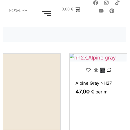
0,00
€
Alpine Gray NH27
47,00
€
per m