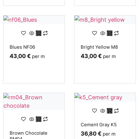
Blues NF06
Bright Yellow M8
43,00
€
43,00
€
per m
per m
Cement Gray K5
Brown Chocolate
36,80
€
per m
RM04