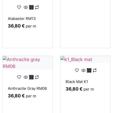
Alabaster RM13
36,80
€
per m
Black Mat K1
Anthracite Gray RM06
36,80
€
per m
36,80
€
per m