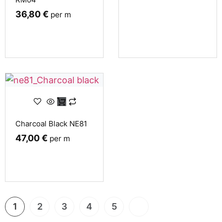
36,80
€
per m
Charcoal Black NE81
47,00
€
per m
1
2
3
4
5