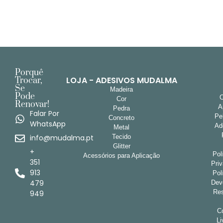
Porquê
LOJA - ADESIVOS MUDALMA
Trocar,
Se
Madeira
Pode
Cor
Renovar!
A
Pedra
Falar Por
Pe
Concreto
WhatsApp
Ad
Metal
info@mudalma.pt
Tecido
Glitter
+
Pol
Acessórios para Aplicação
351
Pri
913
Pol
479
Dev
Res
949
Co
Li