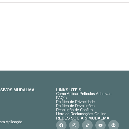
DESIVOS MUDALMA
LINKS UTEIS
Como Aplicar Películas Adesivas
FAQ´s
Política de Privacidade
Política de Devoluções
Resolução de Conflito
Livro de Reclamações On-line
REDES SOCIAIS MUDALMA
ara Aplicação