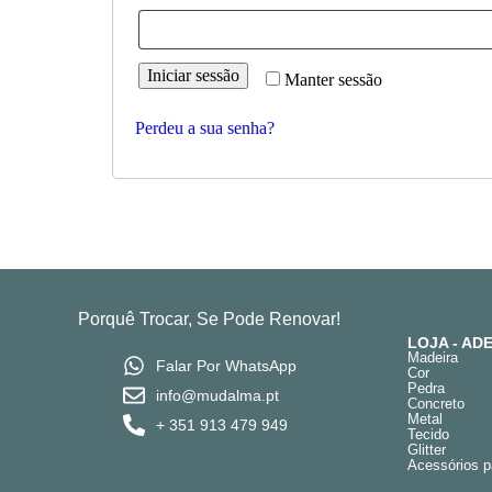
Iniciar sessão
Manter sessão
Perdeu a sua senha?
Porquê Trocar, Se Pode Renovar!
LOJA - A
Madeira
Falar Por WhatsApp
Cor
Pedra
info@mudalma.pt
Concreto
Metal
+ 351 913 479 949
Tecido
Glitter
Acessórios p