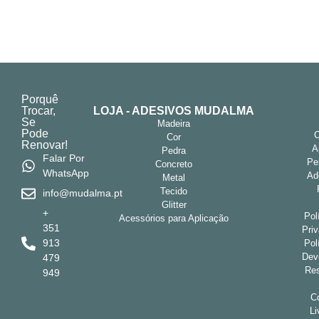
Porquê
Trocar,
LOJA - ADESIVOS MUDALMA
Se
Madeira
Pode
Cor
Renovar!
A
Pedra
Falar Por
Pe
Concreto
WhatsApp
Ad
Metal
Tecido
info@mudalma.pt
Glitter
+
Pol
Acessórios para Aplicação
351
Pri
913
Pol
Dev
479
Res
949
Co
Li