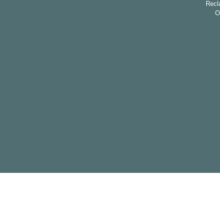
Recl
O