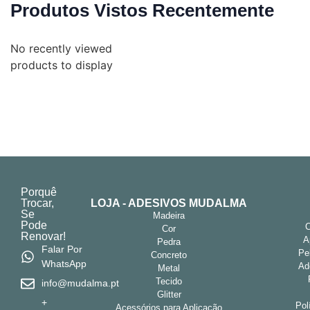
Produtos Vistos Recentemente
No recently viewed
products to display
Porquê
Trocar,
LOJA - ADESIVOS MUDALMA
Se
Madeira
Pode
Cor
Renovar!
A
Pedra
Falar Por
Pe
Concreto
WhatsApp
Ad
Metal
Tecido
info@mudalma.pt
Glitter
+
Pol
Acessórios para Aplicação