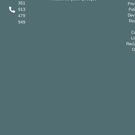
351
Pri
913
Pol
Dev
479
Res
949
Co
Li
Recl
O