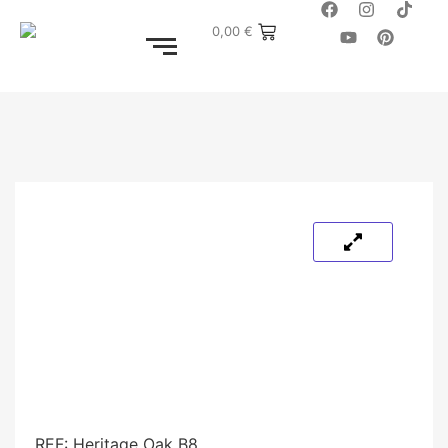
0,00
€
REF:
Heritage Oak B8