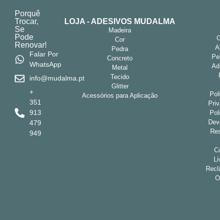
Porquê
Trocar,
LOJA - ADESIVOS MUDALMA
Se
Madeira
Pode
Cor
Renovar!
A
Pedra
Falar Por
Pe
Concreto
WhatsApp
Ad
Metal
Tecido
info@mudalma.pt
Glitter
+
Pol
Acessórios para Aplicação
351
Pri
913
Pol
Dev
479
Res
949
Co
Li
Recl
O