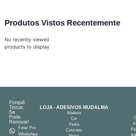
Produtos Vistos Recentemente
No recently viewed
products to display
Porquê
Trocar,
LOJA - ADESIVOS MUDALMA
Se
Madeira
Pode
Cor
Renovar!
A
Pedra
Falar Por
Pe
Concreto
WhatsApp
Ad
Metal