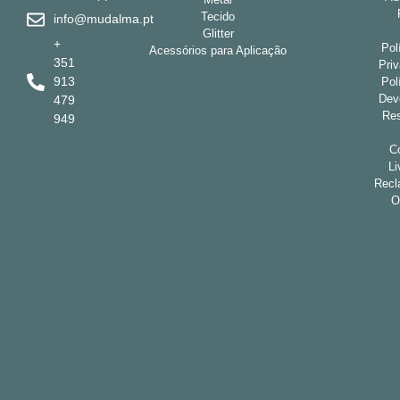
Tecido
info@mudalma.pt
Glitter
+
Pol
Acessórios para Aplicação
351
Pri
913
Pol
Dev
479
Res
949
Co
Li
Recl
O