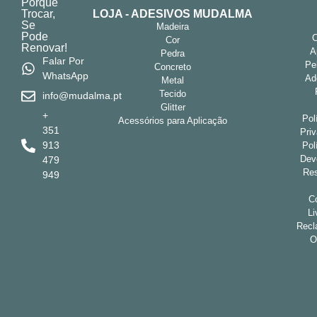
Porquê
Trocar,
LOJA - ADESIVOS MUDALMA
Se
Madeira
Pode
Cor
Renovar!
A
Pedra
Falar Por
Pe
Concreto
WhatsApp
Ad
Metal
Tecido
info@mudalma.pt
Glitter
+
Pol
Acessórios para Aplicação
351
Pri
913
Pol
Dev
479
Res
949
Co
Li
Recl
O