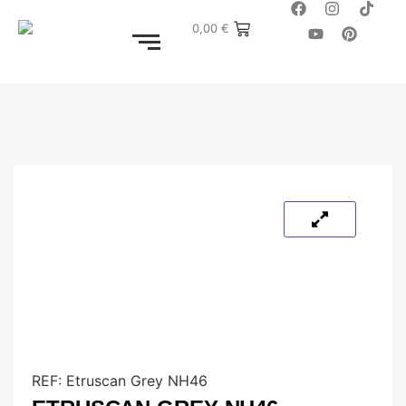
0,00
€
REF:
Etruscan Grey NH46