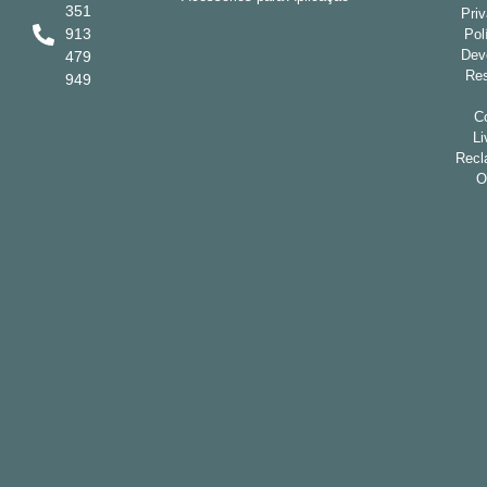
351
Pri
913
Pol
Dev
479
Res
949
Co
Li
Recl
O