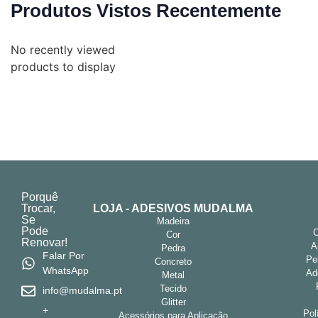
Produtos Vistos Recentemente
No recently viewed
products to display
Porquê
Trocar,
LOJA - ADESIVOS MUDALMA
Se
Madeira
Pode
Cor
Renovar!
A
Pedra
Falar Por
Pe
Concreto
WhatsApp
Ad
Metal
Tecido
info@mudalma.pt
Glitter
+
Pol
Acessórios para Aplicação