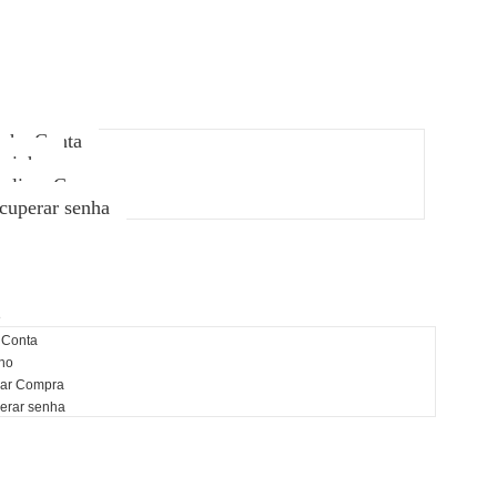
te
nha Conta
rrinho
nalizar Compra
cuperar senha
e
 Conta
ho
zar Compra
erar senha