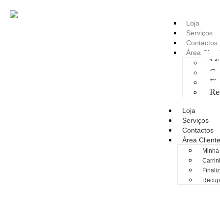
Loja
Serviços
Contactos
Área Clien
Mi
Ca
Fi
Re
Loja
Serviços
Contactos
Área Client
Minha
Carrin
Finali
Recup